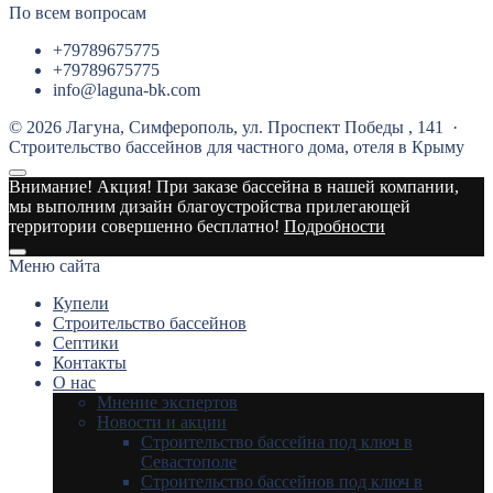
По всем вопросам
+79789675775
+79789675775
info@laguna-bk.com
©
2026
Лагуна, Cимферополь, ул. Проспект Победы , 141
·
Строительство бассейнов для частного дома, отеля в Крыму
Внимание! Акция!
При заказе бассейна в нашей компании,
мы выполним дизайн благоустройства прилегающей
территории совершенно бесплатно!
Подробности
Меню сайта
Купели
Строительство бассейнов
Септики
Контакты
О нас
Мнение экспертов
Новости и акции
Строительство бассейна под ключ в
Севастополе
Строительство бассейнов под ключ в