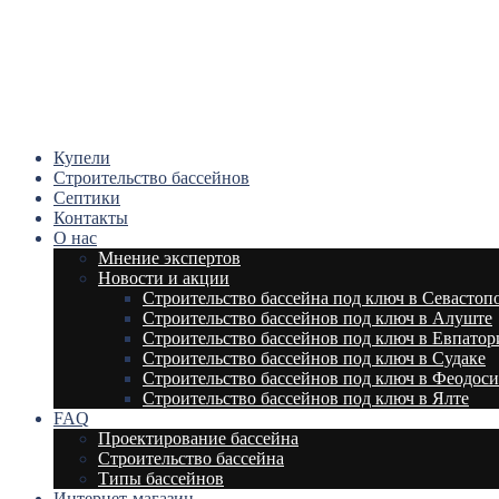
Купели
Строительство бассейнов
Септики
Контакты
О нас
Мнение экспертов
Новости и акции
Строительство бассейна под ключ в Севастоп
Строительство бассейнов под ключ в Алуште
Строительство бассейнов под ключ в Евпатор
Строительство бассейнов под ключ в Судаке
Строительство бассейнов под ключ в Феодос
Строительство бассейнов под ключ в Ялте
FAQ
Проектирование бассейна
Строительство бассейна
Типы бассейнов
Интернет-магазин