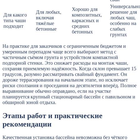
Универсально
Хорошо для
Для любых,
решение для
Для какого
композитных,
включая
любых чаш,
типа чаши
каркасных и
тяжёлые
особенно на
подходит
средних
бетонные
слабых
бетонных
грунтах
На практике для заказчиков с ограниченным бюджетом и
умеренным перепадом чаще всего выбирают метод с
частичным съёмом грунта и устройством компактной
подпорной стенки. Это снижает расходы на монтаж чаши,
сохраняя приемлемую надёжность. Когда склон превышает 15
градусов, разумно рассматривать свайный фундамент. Он
дороже террасирования на начальном этапе, но исключает
риски сползания и проседания на десятилетия вперёд. Полное
выравнивание обычно оправдано, если на участке
планируется крупный стационарный бассейн с павильоном и
обширной зоной отдыха.
Этапы работ и практические
рекомендации
Качественная установка бассейна невозможна без чёткого