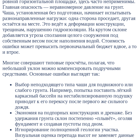
ровной горизонтальной площадке, здесь часто неприменимы.
Главная опасность — неравномерное давление на грунт.
Чаша, установленная без подготовки, начинает испытывать
разнонаправленные нагрузки: одна сторона проседает, другая
остаётся на месте. Это ведёт к деформации конструкции,
трещинам, нарушению гидроизоляции. На крутом склоне
добавляется угроза сползания целого сооружения под
собственным весом после наполнения водой. Стоимость
ошибки может превысить первоначальный бюджет вдвое, а то
и втрое.
Многие совершают типовые просчёты, полагая, что
небольшой уклон можно компенсировать подручными
средствами. Основные ошибки выглядят так:
Выбор неподходящего типа чаши для подвижного или
слабого грунта. Например, попытка поставить лёгкий
каркасный бассейн на нестабилизированную подушку
приводит к его перекосу после первого же сильного
дождя.
Экономия на подпорных конструкциях и дренаже. Без
удержания грунта склон постепенно «плывёт», оголяя
фундамент и создавая пустоты под дном.
Игнорирование полноценной геологии участка.
Визуальная оценка перепада высот не заменяет данные