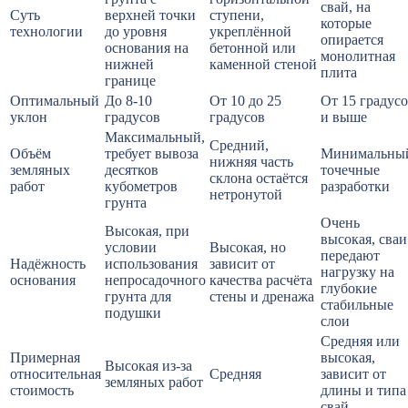
свай, на
Суть
верхней точки
ступени,
которые
технологии
до уровня
укреплённой
опирается
основания на
бетонной или
монолитная
нижней
каменной стеной
плита
границе
Оптимальный
До 8-10
От 10 до 25
От 15 градус
уклон
градусов
градусов
и выше
Максимальный,
Средний,
Объём
требует вывоза
Минимальны
нижняя часть
земляных
десятков
точечные
склона остаётся
работ
кубометров
разработки
нетронутой
грунта
Очень
Высокая, при
высокая, сваи
условии
Высокая, но
передают
Надёжность
использования
зависит от
нагрузку на
основания
непросадочного
качества расчёта
глубокие
грунта для
стены и дренажа
стабильные
подушки
слои
Средняя или
Примерная
высокая,
Высокая из-за
относительная
Средняя
зависит от
земляных работ
стоимость
длины и типа
свай