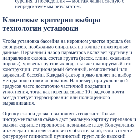
бурения, а последствия — монтаж чаши вслепую с
непредсказуемым результатом.
Ключевые критерии выбора
технологии установки
Чтобы установка бассейна на неровном участке прошла без
сюрпризов, необходимо опираться на точные инженерные
данные. Первичный набор параметров включает крутизну и
направление склона, состав грунта (песок, глина, скальные
породы), уровень грунтовых вод, а также планируемый тип
конструкции: стационарный бетонный, композитный или
каркасный бассейн. Каждый фактор прямо влияет на выбор
метода подготовки основания. Например, при уклоне до 5
градусов часто достаточно частичной подсыпки и
уплотнения, тогда как перепад свыше 10 градусов почти
всегда требует террасирования или полноценного
выравнивания.
Оценку склона должен выполнять геодезист. Только
инструментальная съёмка даст реальную картину перепадов и
выявит скрытые неровности, невидимые глазу. Консультация
инженера-строителя становится обязательной, если в отчёте
фигурирует глинистый пучинистый грунт либо высокий