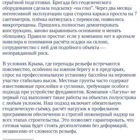
серьёзной подготовки. Бригада без геодезического
оборудования сделала подсыпку «на глаз”. Через два месяца
интенсивной эксплуатации одна сторона каркаса просела на 7
сантиметров, плёнка натянулась с перекосом, появились
микротрещины. Пришлось полностью демонтировать
конструкцию, заново выравнивать основание и менять
облицовку. Правило простое: если у компании нет в арсенале
нивелира и понимания расчёта осадки на склоне,
сотрудничество с ней для подобного объекта —
неоправданный риск.
В условиях Крыма, где перепады рельефа встречаются
повсеместно, особенно на южном берегу и в предгорьях,
спрос на профессиональную установку бассейна на неровном
участке стабильно высок. Местные грунты часто содержат
известняковые прослойки и суглинки, требующие особого
подхода при устройстве фундаментов. Компания «Лагуна» не
первый год выполняет такие работы на объектах полуострова
с любым уклоном. Наш подход включает обязательную
геодезическую съёмку, расчёт нагрузок в профильном
программном обеспечении и строгий инженерный надзор на
всех этапах строительства. Это позволяет гарантировать, что
готовая чаша будет стоять десятилетиями без деформаций,
независимо от сложности рельефа.