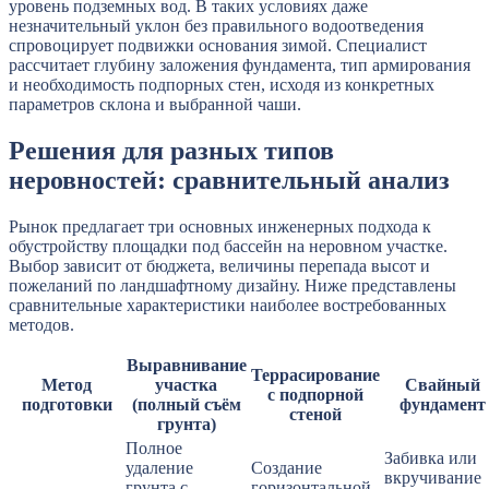
уровень подземных вод. В таких условиях даже
незначительный уклон без правильного водоотведения
спровоцирует подвижки основания зимой. Специалист
рассчитает глубину заложения фундамента, тип армирования
и необходимость подпорных стен, исходя из конкретных
параметров склона и выбранной чаши.
Решения для разных типов
неровностей: сравнительный анализ
Рынок предлагает три основных инженерных подхода к
обустройству площадки под бассейн на неровном участке.
Выбор зависит от бюджета, величины перепада высот и
пожеланий по ландшафтному дизайну. Ниже представлены
сравнительные характеристики наиболее востребованных
методов.
Выравнивание
Террасирование
Метод
участка
Свайный
с подпорной
подготовки
(полный съём
фундамент
стеной
грунта)
Полное
Забивка или
удаление
Создание
вкручивание
грунта с
горизонтальной