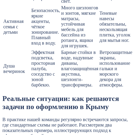
свет.
Много шезлонгов
Безопасность,
и зонтов, мягкие
Теневые
яркие
матрасы,
навесы
Активная
акценты,
устойчивая
обязательны,
семья с
чёткое
мебель для
нескользящая
детьми
зонирование.
бассейна из
плитка, уголок
Плавный
ротанга, ящики
для мытья ног.
вход в воду.
для игрушек.
Эффектная
Барные стойки в
Ветрозащитные
подсветка,
воде, надувные
экраны,
просторная
диваны,
использование
Душа
палуба,
влагозащищённая
гальки и
вечеринок
соседство с
акустика,
морского
зоной
шезлонги-
декора для
барбекю.
трансформеры.
атмосферы.
Реальные ситуации: как решаются
задачи по оформлению в Крыму
В практике нашей команды регулярно встречаются запросы,
где стандартные схемы не работают. Рассмотрим два
показательных примера, иллюстрирующих подход к