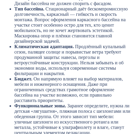
Дизайн бассейна не должен спорить с фасадом.
Тип бассейна.
Стационарный даёт бескомпромиссную
долговечность, каркасный — гибкость и скорость
монтажа. Вопрос оформления каркасного бассейна на
участке стоит особенно остро для тех, кто ценит
мобильность, но не хочет жертвовать эстетикой.
Маскировка опор и плёнки становится главной
дизайнерской задачей.
Климатическая адаптация.
Продлённый купальный
сезон, палящее солнце и порывистые ветра требуют
продуманной защиты: навесы, перголы и
ветроустойчивые конструкции. Нельзя забывать и об
экономии воды, используя современные системы
фильтрации и накрытия.
Бюджет.
Он напрямую влияет на выбор материалов,
мебели и инженерного оснащения. Даже при
ограниченных средствах грамотное оформление
бассейна на участке возможно, если правильно
расставить приоритеты.
Функциональные зоны.
Заранее определите, нужна ли
детская «лягушатня», пляжная полоса с шезлонгами или
обеденная группа. От этого зависит тип мебели:
уличные шезлонги из искусственного ротанга или
металла, устойчивые к ультрафиолету и влаге, станут
центральным элементом релаксации.