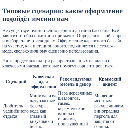
Типовые сценарии: какое оформление
подойдёт именно вам
Не существует единственно верного дизайна бассейна. Всё
зависит от образа жизни и привычек. Определите свой запрос,
и выбор станет очевидным. Оформление каркасного бассейна
на участке, как и стационарного, подчиняется не столько
моде, сколько личному сценарию использования.
Ниже представлены три распространённых варианта с
ключевыми идеями, которые помогут сориентироваться.
Ключевая
Рекомендуемая
Крымский
Сценарий
идея
мебель и декор
акцент
оформления
Пара деревянных
Минимализм,
Мощение
шезлонгов,
натуральные
местным
гамак,
Любитель
фактуры,
ракушечником,
керамические
уединённого
вода как
виноградная
вазоны с
отдыха
главный
пергола для
оливами,
визуальный
защиты от
приглушённый
центр.
солнца.