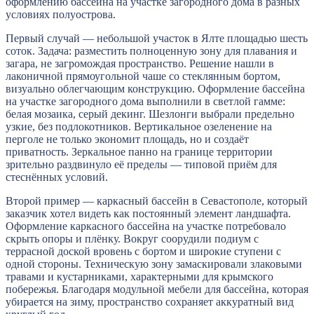
оформлению бассейна на участке загородного дома в разных
условиях полуострова.
Первый случай — небольшой участок в Ялте площадью шесть
соток. Задача: разместить полноценную зону для плавания и
загара, не загромождая пространство. Решение нашли в
лаконичной прямоугольной чаше со стеклянным бортом,
визуально облегчающим конструкцию. Оформление бассейна
на участке загородного дома выполнили в светлой гамме:
белая мозаика, серый декинг. Шезлонги выбрали предельно
узкие, без подлокотников. Вертикальное озеленение на
перголе не только экономит площадь, но и создаёт
приватность. Зеркальное панно на границе территории
зрительно раздвинуло её пределы — типовой приём для
стеснённых условий.
Второй пример — каркасный бассейн в Севастополе, который
заказчик хотел видеть как постоянный элемент ландшафта.
Оформление каркасного бассейна на участке потребовало
скрыть опоры и плёнку. Вокруг соорудили подиум с
террасной доской вровень с бортом и широкие ступени с
одной стороны. Техническую зону замаскировали злаковыми
травами и кустарниками, характерными для крымского
побережья. Благодаря модульной мебели для бассейна, которая
убирается на зиму, пространство сохраняет аккуратный вид