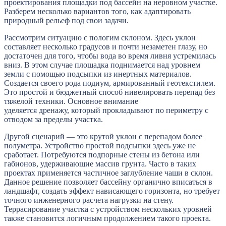
проектирования площадки под бассейн на неровном участке.
Разберем несколько вариантов того, как адаптировать
природный рельеф под свои задачи.
Рассмотрим ситуацию с пологим склоном. Здесь уклон
составляет несколько градусов и почти незаметен глазу, но
достаточен для того, чтобы вода во время ливня устремилась
вниз. В этом случае площадка поднимается над уровнем
земли с помощью подсыпки из инертных материалов.
Создается своего рода подиум, армированный геотекстилем.
Это простой и бюджетный способ нивелировать перепад без
тяжелой техники. Основное внимание
уделяется дренажу, который прокладывают по периметру с
отводом за пределы участка.
Другой сценарий — это крутой уклон с перепадом более
полуметра. Устройство простой подсыпки здесь уже не
сработает. Потребуются подпорные стены из бетона или
габионов, удерживающие массив грунта. Часто в таких
проектах применяется частичное заглубление чаши в склон.
Данное решение позволяет бассейну органично вписаться в
ландшафт, создать эффект нависающего горизонта, но требует
точного инженерного расчета нагрузки на стену.
Террасирование участка с устройством нескольких уровней
также становится логичным продолжением такого проекта.