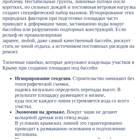
проблему. Нестабильные грунты, ливневые потоки после
коротких, но сильных дождей и постоянная ветровая нагрузка
создают специфический набор вызовов. Игнорирование этих
природных факторов при подготовке площадки часто
приводит к деформации чаши, застаиванию воды вокруг
бассейна или разрушению подпорных конструкций. Если
рельеф не проанализирован
заранее, любой, даже самый качественный бассейн, рискует
стать не зоной отдыха, а источником постоянных расходов на
ремонт.
Типичные ошибки, которые допускают владельцы участков в
Крыму при создании площадки под бассейн:
Игнорирование геодезии.
Строительство начинают без
топографической съемки,
надеясь визуально определить перепады высот. В
результате площадку размещают в низине,
куда после каждого ливня устремляется вода со всего
участка.
Экономия на дренаже.
Вокруг чаши не делают
кольцевой дренаж или отвод воды.
В условиях крымских ливней это гарантированно
приводит к размыванию основания и подтоплению
котлована.