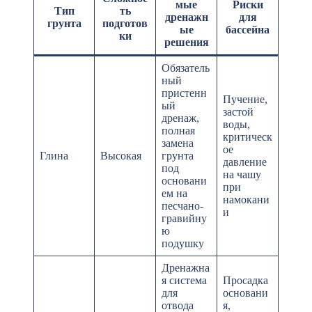
мые
Риски
Тип
ть
дренажн
для
грунта
подготов
ые
бассейна
ки
решения
Обязатель
ный
пристенн
Пучение,
ый
застой
дренаж,
воды,
полная
критическ
замена
ое
Глина
Высокая
грунта
давление
под
на чашу
основани
при
ем на
намокани
песчано-
и
гравийну
ю
подушку
Дренажна
я система
Просадка
для
основани
отвода
я,