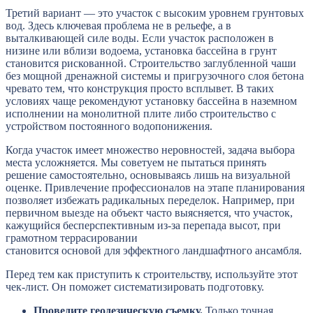
Третий вариант — это участок с высоким уровнем грунтовых
вод. Здесь ключевая проблема не в рельефе, а в
выталкивающей силе воды. Если участок расположен в
низине или вблизи водоема, установка бассейна в грунт
становится рискованной. Строительство заглубленной чаши
без мощной дренажной системы и пригрузочного слоя бетона
чревато тем, что конструкция просто всплывет. В таких
условиях чаще рекомендуют установку бассейна в наземном
исполнении на монолитной плите либо строительство с
устройством постоянного водопонижения.
Когда участок имеет множество неровностей, задача выбора
места усложняется. Мы советуем не пытаться принять
решение самостоятельно, основываясь лишь на визуальной
оценке. Привлечение профессионалов на этапе планирования
позволяет избежать радикальных переделок. Например, при
первичном выезде на объект часто выясняется, что участок,
кажущийся бесперспективным из-за перепада высот, при
грамотном террасировании
становится основой для эффектного ландшафтного ансамбля.
Перед тем как приступить к строительству, используйте этот
чек-лист. Он поможет систематизировать подготовку.
Проведите геодезическую съемку.
Только точная